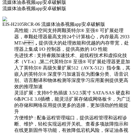
流媒体油条视频app安卓破解版
流媒体油条视频app安卓破解版
EIS-H2105RCR-06 流媒体油条视频app安卓破解版
高性能 : 2U空间支持两颗英特尔® 至强® 可扩展处理
器，单颗处理器最高支持24个计算核心，内存最高 2933
MT/s，提供强大的处理效能和优越的内存带宽，处
理器上集成 I/O 控制器，提供高效的 I/O 性能
先进技术 : 支持睿频加速技术、超线程技术和虚拟化技
术（VT-x）,第二代英特尔® 至强® 可扩展处理器更是加
入了英特尔® 高级矢量扩展512（AVX-512）指令集，其
嵌入的英特尔® 深度学习加速旨在为图像分类、语音识
别、语言翻译和物体检测等深度学习应用案例提供更高
效的推理加速
灵活扩展 : 支持8个热插拔 3.5/2.5英寸 SATA/SAS 硬盘和
6条PCI-E 3.0插槽，能灵活扩展存储或网络板卡，为广泛
的存储和网络应用提供更多的选择，更加强劲的性能提
升
方便维护 : 配备远程管理端口，提供远程管理和远程诊
断、维护，轻松实现远程开关机、查看多项故障指示和
在线更新固件等功能，有效降低宕机风险，保证油条视